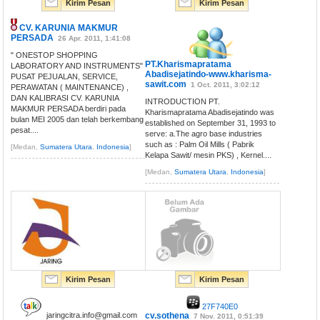
Kirim Pesan
Kirim Pesan
CV. KARUNIA MAKMUR
PERSADA
26 Apr. 2011, 1:41:08
" ONESTOP SHOPPING
PT.Kharismapratama
LABORATORY AND INSTRUMENTS"
Abadisejatindo-www.kharisma-
PUSAT PEJUALAN, SERVICE,
sawit.com
1 Oct. 2011, 3:02:12
PERAWATAN ( MAINTENANCE) ,
DAN KALIBRASI CV. KARUNIA
INTRODUCTION PT.
MAKMUR PERSADA berdiri pada
Kharismapratama Abadisejatindo was
bulan MEI 2005 dan telah berkembang
established on September 31, 1993 to
pesat....
serve: a.The agro base industries
such as : Palm Oil Mills ( Pabrik
[Medan,
Sumatera Utara
,
Indonesia
]
Kelapa Sawit/ mesin PKS) , Kernel....
[Medan,
Sumatera Utara
,
Indonesia
]
Kirim Pesan
Kirim Pesan
27F740E0
jaringcitra.info@gmail.com
cv.sothena
7 Nov. 2011, 0:51:39