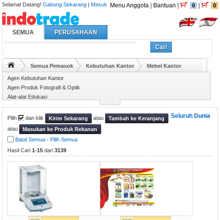
Selamat Datang!
Gabung Sekarang
|
Masuk
Menu Anggota
|
Bantuan
|
|
0
0
SEMUA
PERUSAHAAN
Cari
Semua Pemasok
Kebutuhan Kantor
Mebel Kantor
Agen Kebutuhan Kantor
Agen Produk Fotografi & Optik
Alat-alat Edukasi
Amplod & Pad Surat
Seluruh Dunia
Pilih
dan klik
atau
Kirim Sekarang
Tambah ke Keranjang
atau
Masukan ke Produk Rekanan
Batal Semua
-
Pilih Semua
Hasil Cari
1-15
dari
3139